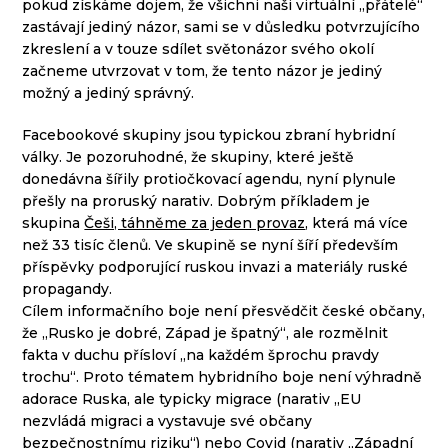
pokud získáme dojem, že všichni naši virtuální „přátelé“
zastávají jediný názor, sami se v důsledku potvrzujícího
zkreslení a v touze sdílet světonázor svého okolí
začneme utvrzovat v tom, že tento názor je jediný
možný a jediný správný.
Facebookové skupiny jsou typickou zbraní hybridní
války. Je pozoruhodné, že skupiny, které ještě
donedávna šířily protiočkovací agendu, nyní plynule
přešly na proruský narativ. Dobrým příkladem je
skupina
Češi, táhněme za jeden provaz
, která má více
než 33 tisíc členů. Ve skupině se nyní šíří především
příspěvky podporující ruskou invazi a materiály ruské
propagandy.
Cílem informačního boje není přesvědčit české občany,
že „Rusko je dobré, Západ je špatný“, ale rozmělnit
fakta v duchu přísloví „na každém šprochu pravdy
trochu“. Proto tématem hybridního boje není výhradně
adorace Ruska, ale typicky migrace (narativ „EU
nezvládá migraci a vystavuje své občany
bezpečnostnímu riziku“) nebo Covid (narativ „Západní