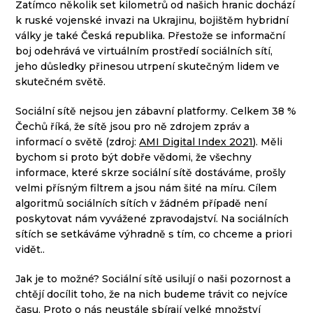
Zatímco několik set kilometrů od našich hranic dochází
k ruské vojenské invazi na Ukrajinu, bojištěm hybridní
války je také Česká republika. Přestože se informační
boj odehrává ve virtuálním prostředí sociálních sítí,
jeho důsledky přinesou utrpení skutečným lidem ve
skutečném světě.
Sociální sítě nejsou jen zábavní platformy. Celkem 38 %
Čechů říká, že sítě jsou pro ně zdrojem zpráv a
informací o světě (zdroj:
AMI Digital Index 2021
). Měli
bychom si proto být dobře vědomi, že všechny
informace, které skrze sociální sítě dostáváme, prošly
velmi přísným filtrem a jsou nám šité na míru. Cílem
algoritmů sociálních sítích v žádném případě není
poskytovat nám vyvážené zpravodajství. Na sociálních
sítích se setkáváme výhradně s tím, co chceme a priori
vidět..
Jak je to možné? Sociální sítě usilují o naši pozornost a
chtějí docílit toho, že na nich budeme trávit co nejvíce
času. Proto o nás neustále sbírají velké množství