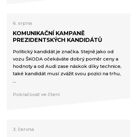
6. srpna
KOMUNIKAČNÍ KAMPANĚ
PREZIDENTSKÝCH KANDIDÁTŮ
Politický kandidát je značka. Stejně jako od
vozu ŠKODA očekáváte dobrý poměr ceny a
hodnoty a od Audi zase náskok díky technice,
také kandidát musí zvážit svou pozici na trhu,
…
Pokračovat ve čtení
3. června