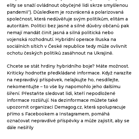
elity se snaží ovládnout obyčejné lidi skrze smyšlenou
pandemii“). Důsledkem je rozvrácená a polarizovaná
společnost, která nedůvěřuje svým politikům, elitám a
autoritám. Politici bez jasné a silné důvěry občanů pak
nemají mandát činit jasná a silná politická nebo
vojenská rozhodnutí. Hybridní operace Ruska na
sociálních sítích v České republice tedy může ovlivnit
ochotu českých politiků zasáhnout na Ukrajině.
Chcete se stát hrdiny hybridního boje? Máte možnost.
Kriticky hodnoťte předkládané informace. Když narazíte
na nepravdivý příspěvek, nelajkujte ho, nesdílejte,
nekomentujte – to vše by napomohlo jeho dalšímu
šíření. Přestaňte sledovat lidi, kteří nepodložené
informace rozšiřují. Na dezinformace můžete také
upozornit organizaci Demagog.cz, která spolupracuje
přímo s Facebookem a Instagramem, pomáhá
označovat nepravdivé příspěvky a může zajistit, aby se
dále nešířily