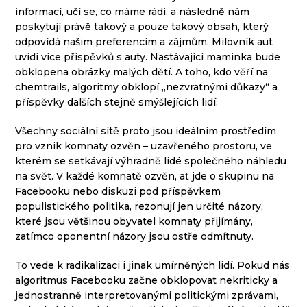
informací, učí se, co máme rádi, a následně nám
poskytují právě takový a pouze takový obsah, který
odpovídá našim preferencím a zájmům. Milovník aut
uvidí více příspěvků s auty. Nastávající maminka bude
obklopena obrázky malých dětí. A toho, kdo věří na
chemtrails, algoritmy obklopí „nezvratnými důkazy“ a
příspěvky dalších stejně smýšlejících lidí.
Všechny sociální sítě proto jsou ideálním prostředím
pro vznik komnaty ozvěn – uzavřeného prostoru, ve
kterém se setkávají výhradně lidé společného náhledu
na svět. V každé komnatě ozvěn, ať jde o skupinu na
Facebooku nebo diskuzi pod příspěvkem
populistického politika, rezonují jen určité názory,
které jsou většinou obyvatel komnaty přijímány,
zatímco oponentní názory jsou ostře odmítnuty.
To vede k radikalizaci i jinak umírněných lidí. Pokud nás
algoritmus Facebooku začne obklopovat nekriticky a
jednostranně interpretovanými politickými zprávami,